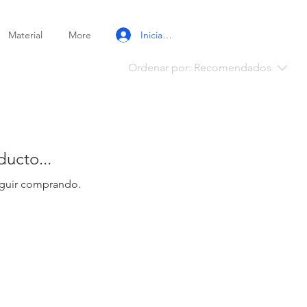
Iniciar sesión
Material
More
Ordenar por:
Recomendados
ucto...
eguir comprando.