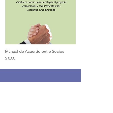
Manual de Acuerdo entre Socios
Precio
$ 0,00
HABLAME Y
TRABAJEMOS
JUNTOS
Nombre
*